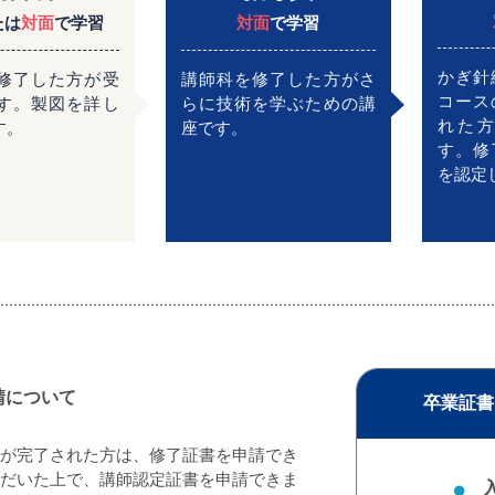
たは
対面
で学習
対面
で学習
かぎ針
修了した方が受
講師科を修了した方がさ
コース
す。製図を詳し
らに技術を学ぶための講
れた
す。
座です。
す。修
を認定
請について
卒業証書
が完了された方は、修了証書を申請でき
だいた上で、講師認定証書を申請できま