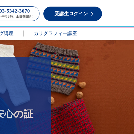
03-5342-3670
受講生ログイン
～午後５時、土日祝日除く
グ講座
カリグラフィー講座
安心の証
。