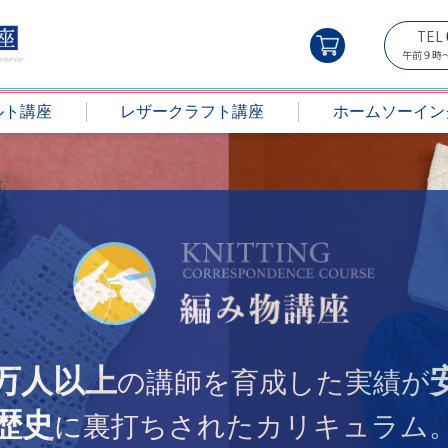
TEL
午前９時
ルト講座
レザークラフト講座
ホームソーイン
0万人以上
の講師を育成した実績が
歴史
に裏打ちされたカリキュラム