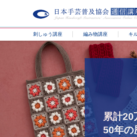
刺しゅう講座
編み物講座
キ
累計2
50年の