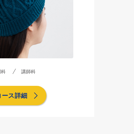
門科
講師科
コース詳細