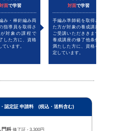
対面
で学習
対面
で学習
編み・棒針編み両
手編み準師範を取得され
の指導員を取得さ
た方が対象の養成講座を
方が対象の課程で
ご受講いただききます。
了した方に、資格
養成講座の修了他条件を
しています。
満たした方に、資格を認
定しています。
・認定証 申請料 (税込・送料含む)
入門科
修了証 - 3,300円