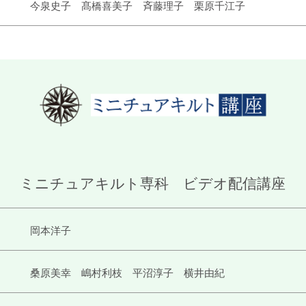
今泉史子 髙橋喜美子 斉藤理子 栗原千江子
ミニチュアキルト専科 ビデオ配信講座
岡本洋子
桑原美幸 嶋村利枝 平沼淳子 横井由紀