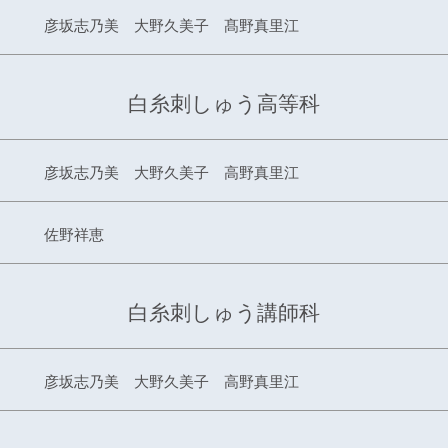
彦坂志乃美 大野久美子 髙野真里江
白糸刺しゅう高等科
彦坂志乃美 大野久美子 高野真里江
佐野祥恵
白糸刺しゅう講師科
彦坂志乃美 大野久美子 高野真里江