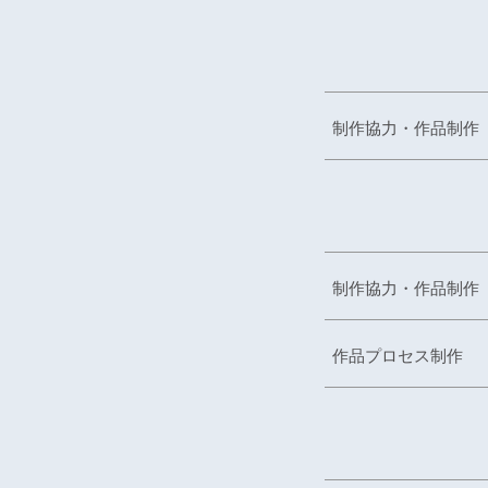
制作協力・作品制作
制作協力・作品制作
作品プロセス制作