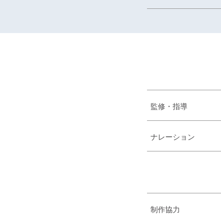
監修・指導
ナレーション
制作協力