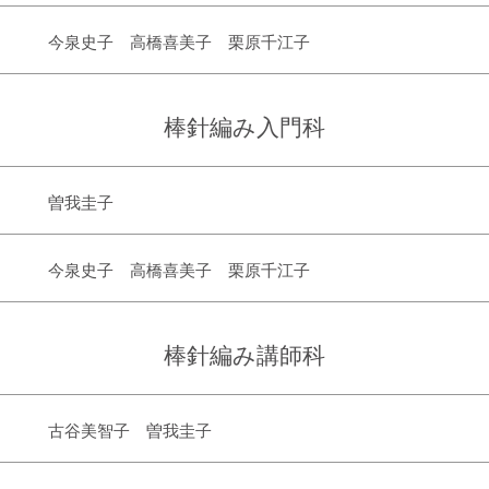
今泉史子 高橋喜美子 栗原千江子
棒針編み入門科
曽我圭子
今泉史子 高橋喜美子 栗原千江子
棒針編み講師科
古谷美智子 曽我圭子