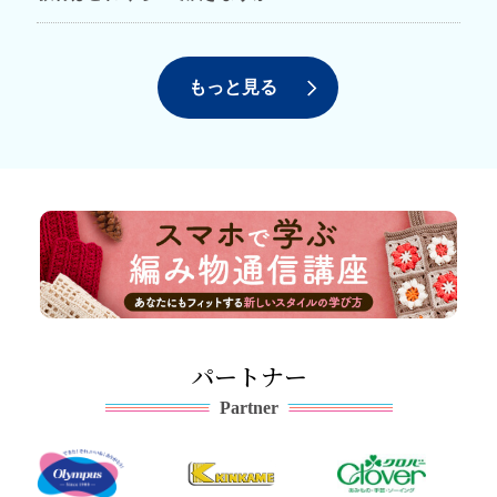
どを確認します。動画とテキスト両方をご覧いただくこ
ードしてログインしたら、すぐに動画をご覧いただけま
とで、まるで直接先生に教えてもらっているようなレッ
す。受講期間はお申込みと同時に開始されます。
お申込みから10営業日程度で、教材セットを宅配便にて
スンを受けることができます。
なお、受講期間は下記の通りです。
発送します。（ゴールデンウィーク、夏季休業、年末年
もっと見る
刺しゅう通信講座
始休業には発送しません）
ステッチ100本科・白糸刺しゅう本科・・・6ヶ月
区限刺しゅう本科・各コース高等科・講師科・・・8ヶ
月
編み物通信講座
入門科・・・6ヶ月
講師科・・・8ヶ月
この期間内は通信講座専用アプリを自由に利用できま
す。
パートナー
また、この期間とは別に、刺しゅう通信講座の場合1ヶ
月、編み物通信講座の場合2ヶ月を教材のお届けや配信
Partner
トラブルに対応する期間として、あらかじめ無償で提供
しています。