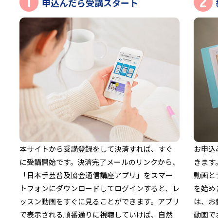
1
2
申込んだら受講スタート
本サイトから受講登録をして決済すれば、すぐ
お申込
に受講開始です。決済完了メールのリンクから、
きます
「日本手芸普及協会通信講座アプリ」をスマー
動画と
トフォンにダウンロードしてログインすると、レ
を始め
ッスン動画をすぐに見ることができます。アプリ
は、お
で表示される順番通りに視聴していけば、自然
動画で