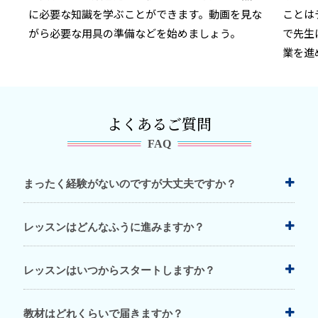
に必要な知識を学ぶことができます。動画を見な
ことは
がら必要な用具の準備などを始めましょう。
で先生
業を進
よくあるご質問
FAQ
まったく経験がないのですが大丈夫ですか？
ベテランの講師が動画やテキストで詳しく指導いたしま
レッスンはどんなふうに進みますか？
すので、まったく初めての方でも安心です。繰り返し見
ながら、細かい技法までチェックすることができるの
本講座の先生役は、アプリで配信される動画です。動画
レッスンはいつからスタートしますか？
で、初心者の方にもおすすめです。
の指示に従って課題づくりを進めます。テキストでは図
案や図柄、編み方・刺し方の手順、道具や材料の指定な
受講のお申込みが済み、通信講座専用アプリをダウンロ
教材はどれくらいで届きますか？